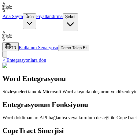
Ana Sayfa
Fiyatlandırma
Ürün
Şirket
Kullanım Senaryosu
TR
Demo Talep Et
< Entegrasyonlara dön
Word Entegrasyonu
Sözleşmeleri tanıdık Microsoft Word akışında oluşturun ve düzenleyin
Entegrasyonun Fonksiyonu
Word dokümanları API bağlantısı veya kurulum desteği ile CopeTract 
CopeTract Sinerjisi