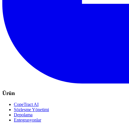
Ürün
CopeTract AI
Sözleşme Yönetimi
Depolama
Entegrasyonlar