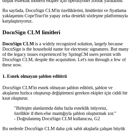
düşük esneklik modern ekipler için operasyonel zorluk yaratabilir.
Bu sayfada, DocuSign CLM'in özelliklerini, limitlerini ve fiyatlama
yaklaşımını CopeTract'in yapay zeka destekli sözleşme platformuyla
karşılaştırıyoruz.
DocuSign CLM limitleri
DocuSign CLM
is a widely recognized solution, largely because
DocuSign is the household name for electronic signatures. But many
of the legacy issues experienced by SpringCM users persist with
DocuSign CLM, despite the acquisition. Let's run through a few of
these now.
1. Esnek olmayan şablon editörü
DocuSign CLM'in esnek olmayan şablon editörü, şablon ve
akışlarını hızlıca oluşturup değiştirmesi gereken ekipler için ciddi bir
kısıt oluşturur.
"Birleşim alanlarında daha fazla esneklik istiyoruz,
özellikle if-then-else mantığıyla şablon oluşturmak zor."
- Doğrulanmış DocuSign CLM kullanıcısı, G2
Bu nedenle DocuSign CLM daha çok sabit akışlarla çalışan büyük