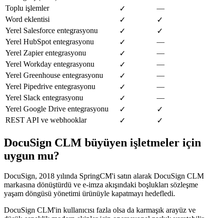
Toplu işlemler
—
✓
Word eklentisi
✓
✓
Yerel Salesforce entegrasyonu
✓
✓
Yerel HubSpot entegrasyonu
—
✓
Yerel Zapier entegrasyonu
—
✓
Yerel Workday entegrasyonu
—
✓
Yerel Greenhouse entegrasyonu
—
✓
Yerel Pipedrive entegrasyonu
—
✓
Yerel Slack entegrasyonu
—
✓
Yerel Google Drive entegrasyonu
✓
✓
REST API ve webhooklar
✓
✓
DocuSign CLM büyüyen işletmeler için
uygun mu?
DocuSign, 2018 yılında SpringCM'i satın alarak DocuSign CLM
markasına dönüştürdü ve e-imza akışındaki boşlukları sözleşme
yaşam döngüsü yönetimi ürünüyle kapatmayı hedefledi.
DocuSign CLM'in kullanıcısı fazla olsa da karmaşık arayüz ve