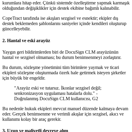
kurumlara hitap eder. Çünkü sistemde özelleştirme yapmak karmaşık
olduğundan değişiklikler için destek ekibine bağımlı kalınabilir.
CopeTract tarafında ise akışları sezgisel ve esnektir; ekipler dış
destek beklemeden şablonlarını saniyeler içinde kendileri oluşturup
güncelleyebilir.
2. Hantal ve eski arayüz
Yaygın geri bildirimlerden biri de DocuSign CLM arayüzünün
hantal ve sezgisel olmaması; bu durum benimsenmeyi zorlaştırır.
Bu durum, sözleşme yönetimini tüm birimlere yaymak ve ticari
ekipleri sözleşme oluşturmada özerk hale getirmek isteyen şirketler
için büyük bir engeldir.
"Arayüz eski ve tutarsız. İkonlar sezgisel değil;
senkronizasyon uygulaması hatalarla dolu." -
Doğrulanmış DocuSign CLM kullanıcısı, G2
Bu nedenle hukuk ekipleri mevcut manuel düzende kalmaya devam
eder. Gerçek benimsenme ve verimli akışlar için sezgisel, akıcı ve
kullanımı kolay bir araç gerekir.
3. Uzun ve maliyetli devreye alım