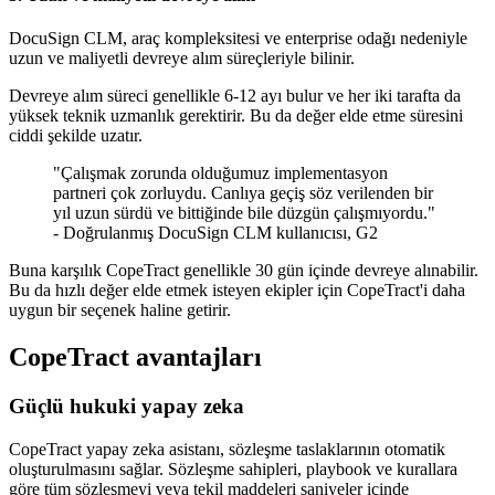
DocuSign CLM, araç kompleksitesi ve enterprise odağı nedeniyle
uzun ve maliyetli devreye alım süreçleriyle bilinir.
Devreye alım süreci genellikle 6-12 ayı bulur ve her iki tarafta da
yüksek teknik uzmanlık gerektirir. Bu da değer elde etme süresini
ciddi şekilde uzatır.
"Çalışmak zorunda olduğumuz implementasyon
partneri çok zorluydu. Canlıya geçiş söz verilenden bir
yıl uzun sürdü ve bittiğinde bile düzgün çalışmıyordu."
- Doğrulanmış DocuSign CLM kullanıcısı, G2
Buna karşılık CopeTract genellikle 30 gün içinde devreye alınabilir.
Bu da hızlı değer elde etmek isteyen ekipler için CopeTract'i daha
uygun bir seçenek haline getirir.
CopeTract avantajları
Güçlü hukuki yapay zeka
CopeTract yapay zeka asistanı, sözleşme taslaklarının otomatik
oluşturulmasını sağlar. Sözleşme sahipleri, playbook ve kurallara
göre tüm sözleşmeyi veya tekil maddeleri saniyeler içinde