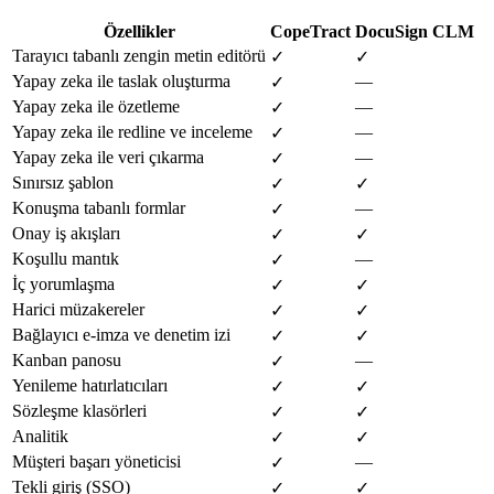
Özellikler
CopeTract
DocuSign CLM
Tarayıcı tabanlı zengin metin editörü
✓
✓
Yapay zeka ile taslak oluşturma
—
✓
Yapay zeka ile özetleme
—
✓
Yapay zeka ile redline ve inceleme
—
✓
Yapay zeka ile veri çıkarma
—
✓
Sınırsız şablon
✓
✓
Konuşma tabanlı formlar
—
✓
Onay iş akışları
✓
✓
Koşullu mantık
—
✓
İç yorumlaşma
✓
✓
Harici müzakereler
✓
✓
Bağlayıcı e-imza ve denetim izi
✓
✓
Kanban panosu
—
✓
Yenileme hatırlatıcıları
✓
✓
Sözleşme klasörleri
✓
✓
Analitik
✓
✓
Müşteri başarı yöneticisi
—
✓
Tekli giriş (SSO)
✓
✓