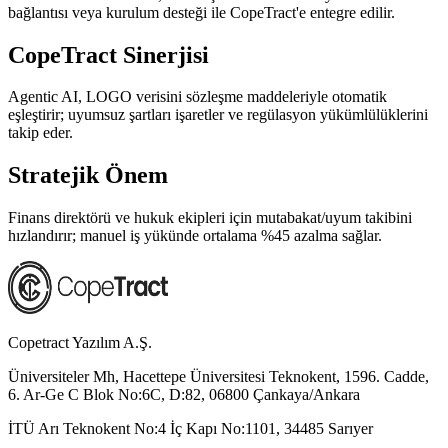
bağlantısı veya kurulum desteği ile CopeTract'e entegre edilir.
CopeTract Sinerjisi
Agentic AI, LOGO verisini sözleşme maddeleriyle otomatik
eşleştirir; uyumsuz şartları işaretler ve regülasyon yükümlülüklerini
takip eder.
Stratejik Önem
Finans direktörü ve hukuk ekipleri için mutabakat/uyum takibini
hızlandırır; manuel iş yükünde ortalama %45 azalma sağlar.
Copetract Yazılım A.Ş.
Üniversiteler Mh, Hacettepe Üniversitesi Teknokent, 1596. Cadde,
6. Ar-Ge C Blok No:6C, D:82, 06800 Çankaya/Ankara
İTÜ Arı Teknokent No:4 İç Kapı No:1101, 34485 Sarıyer