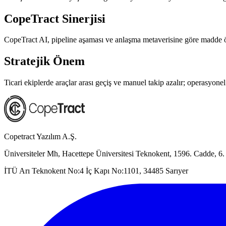
CopeTract Sinerjisi
CopeTract AI, pipeline aşaması ve anlaşma metaverisine göre madde ön
Stratejik Önem
Ticari ekiplerde araçlar arası geçiş ve manuel takip azalır; operasyone
Copetract Yazılım A.Ş.
Üniversiteler Mh, Hacettepe Üniversitesi Teknokent, 1596. Cadde,
İTÜ Arı Teknokent No:4 İç Kapı No:1101, 34485 Sarıyer