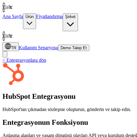
Ana Sayfa
Fiyatlandırma
Ürün
Şirket
Kullanım Senaryosu
TR
Demo Talep Et
< Entegrasyonlara dön
HubSpot Entegrasyonu
HubSpot'tan çıkmadan sözleşme oluşturun, gönderin ve takip edin.
Entegrasyonun Fonksiyonu
Anlaşma alanları ve yaşam döngüsü olayları API veya kurulum desteğ