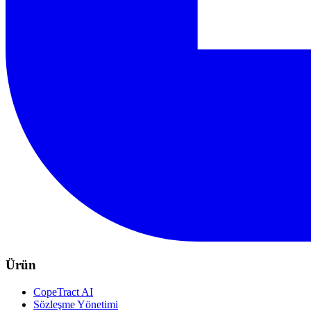
Ürün
CopeTract AI
Sözleşme Yönetimi