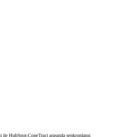
i ile HubSpot-CopeTract arasında senkronlanır.